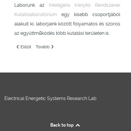
Laborunk az
Intelligens Irányító Rendszerek
Kutatólaboratórium
egy kisebb csoportjából
alakult ki, laborjaink között folyamatos és szoros
az együttműködés több kutatási területen is.
Előző cikk: Publikációk
Következő cikk: A labor vezetője
Előző
Tovább
Electrical Energetic Systems Research Lab
Back to top