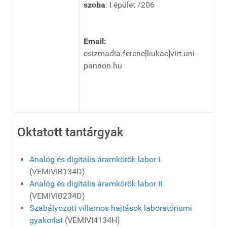
szoba
: I épület /206
Email:
csizmadia.ferenc[kukac]virt.uni-
pannon.hu
Oktatott tantárgyak
Analóg és digitális áramkörök labor I.
(VEMIVIB134D)
Analóg és digitális áramkörök labor II.
(VEMIVIB234D)
Szabályozott villamos hajtások laboratóriumi
gyakorlat
(VEMIVI4134H)