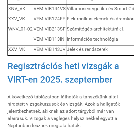
XNV_VK
VEMIVIB144VS
Villamosenergetika és Smart Gr
XXV_VK
VEMIVIB174EF
Elektronikus elemek és áramkör
WNV_01-02
VEMIVIB213SF
Számítógép-architektúrák I.
VEMIVIB113IN
Információs technológia
XXV_VK
VEMIVIB143JV
Jelek és rendszerek
Regisztrációs heti vizsgák a
VIRT-en 2025. szeptember
A következő táblázatban láthatók a tanszékünk által
hirdetett vizsgakurzusok és vizsgák. Azok a hallgatók
jelentkezhetnek, akiknek az adott tárgyból már van
aláírásuk. Vizsgák a végleges helyszínekkel együtt a
Neptunban lesznek megtalálhatók.