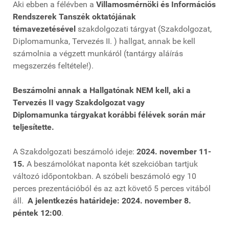
Aki ebben a félévben a
Villamosmérnöki és Információs
Rendszerek Tanszék oktatójának
témavezetésével
szakdolgozati tárgyat (Szakdolgozat,
Diplomamunka, Tervezés II. ) hallgat, annak be kell
számolnia a végzett munkáról (tantárgy aláírás
megszerzés feltétele!).
Beszámolni annak a Hallgatónak NEM kell, aki a
Tervezés II vagy Szakdolgozat vagy
Diplomamunka tárgyakat korábbi félévek során már
teljesítette.
A Szakdolgozati beszámoló ideje:
2024. november 11-
15.
A beszámolókat naponta két szekcióban tartjuk
változó időpontokban. A szóbeli beszámoló egy 10
perces prezentációból és az azt követő 5 perces vitából
áll.
A jelentkezés határideje: 2024. november 8.
péntek 12:00
.