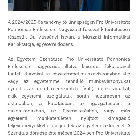
A 2024/2025-ös tanévnyitó ünnepségen Pro Universitate
Pannonica Emlékérem Nagyezüst fokozat kitüntetésben
részesült Dr. Vassányi István, a Műszaki Informatikai
Kar oktatója, egyetemi docens.
Az Egyetem Szenátusa Pro Universitate Pannonica
Emlékérem nagyezüst, illetve kisezüst fokozatával
tünteti ki azokat az egyetemmel munkaviszonyban álló
vagy az egyetemmel fennálló munkaviszonyukat
nyugdíjazás miatt megszüntető (volt) munkatársakat,
akik egyetemi szolgálatuk során huzamosan az
oktatásban, a kutatásban, az igazgatásban, a
gazdálkodásban, az üzemeltetésben, vagy más
egyetemi munkaterületen nyújtott kimagasló
teljesítményükkel elősegítették az egyetem fejlődését. A
Szenátus döntése értelmében 2024-ben Pro Universitate