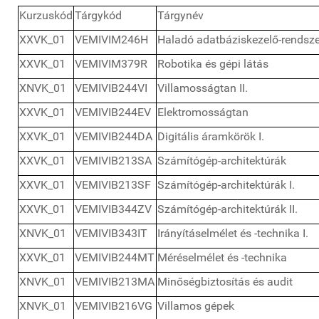
Kurzuskód
Tárgykód
Tárgynév
XXVK_01
VEMIVIM246H
Haladó adatbáziskezelő-rendsz
XXVK_01
VEMIVIM379R
Robotika és gépi látás
XNVK_01
VEMIVIB244VI
Villamosságtan II.
XXVK_01
VEMIVIB244EV
Elektromosságtan
XXVK_01
VEMIVIB244DA
Digitális áramkörök I.
XXVK_01
VEMIVIB213SA
Számítógép-architektúrák
XXVK_01
VEMIVIB213SF
Számítógép-architektúrák I.
XXVK_01
VEMIVIB344ZV
Számítógép-architektúrák II.
XNVK_01
VEMIVIB343IT
Irányításelmélet és -technika I.
XXVK_01
VEMIVIB244MT
Méréselmélet és -technika
XNVK_01
VEMIVIB213MA
Minőségbiztosítás és audit
XNVK_01
VEMIVIB216VG
Villamos gépek