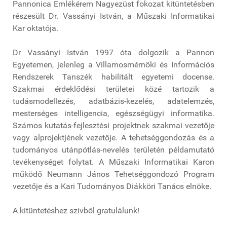
Pannonica Emlékérem Nagyezüst fokozat kitüntetésben
részesült Dr. Vassányi István, a Műszaki Informatikai
Kar oktatója.
Dr Vassányi István 1997 óta dolgozik a Pannon
Egyetemen, jelenleg a Villamosmérnöki és Információs
Rendszerek Tanszék habilitált egyetemi docense.
Szakmai érdeklődési területei közé tartozik a
tudásmodellezés, adatbázis-kezelés, adatelemzés,
mesterséges intelligencia, egészségügyi informatika.
Számos kutatás-fejlesztési projektnek szakmai vezetője
vagy alprojektjének vezetője. A tehetséggondozás és a
tudományos utánpótlás-nevelés területén példamutató
tevékenységet folytat. A Műszaki Informatikai Karon
működő Neumann János Tehetséggondozó Program
vezetője és a Kari Tudományos Diákköri Tanács elnöke.
A kitüntetéshez szívből gratulálunk!