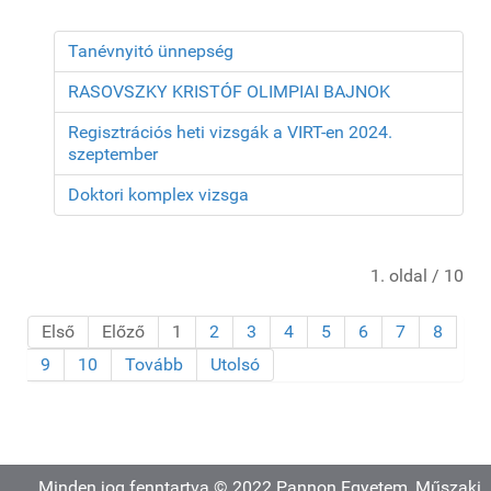
Tanévnyitó ünnepség
RASOVSZKY KRISTÓF OLIMPIAI BAJNOK
Regisztrációs heti vizsgák a VIRT-en 2024.
szeptember
Doktori komplex vizsga
1. oldal / 10
Első
Előző
1
2
3
4
5
6
7
8
9
10
Tovább
Utolsó
Minden jog fenntartva © 2022 Pannon Egyetem, Műszaki