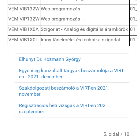
VEMIVIB132W
Web programozás I.
01
VEMIVIP132W
Web programozás I.
01
VEMIVIB1X0A
Szigorlat - Analóg és digitális áramkörök
01
VEMIVIB1X0I
Irányításelmélet és technika szigorlat
01
Elhunyt Dr. Kozmann György
Egyénileg konzultált tárgyak beszámolója a VIRT-
en - 2021. december
Szakdolgozati beszámoló a VIRT-en 2021.
november
Regisztrációs heti vizsgák a VIRT-en 2021.
szeptember
5. oldal / 10