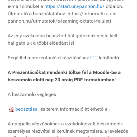
e-mail címüket a
https://start.uni-pannon.hu/
oldalon.
Útmutató a használatához: https://informatika.uni-
pannon.hu/utmutatok/e-learning-oktatoi-felulet)
Az egy szekcióba beosztott hallgatóknak végig kell
hallgatniuk a többi előadást is!
Segédlet a prezentáció elkészítéséhez
ITT
letölthető.
A Prezentációkat mindenki töltse fel a Moodle-be a
beszámoló előtti nap 20 óráig PDF formátumban!
A beszámoló végleges
beosztása
és terem információ itt érhető el.
A nappalis végzősöknek a szakdolgozati beszámolók
személyes részvétellel kerülnek megtartásra, a levelezős