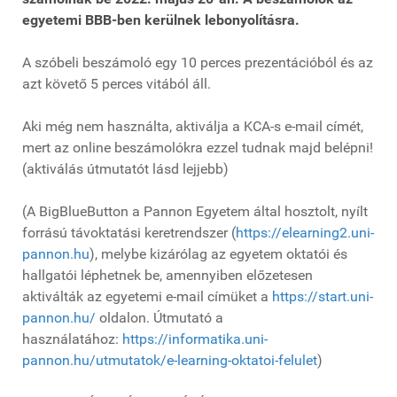
egyetemi BBB-ben kerülnek lebonyolításra.
A szóbeli beszámoló egy 10 perces prezentációból és az
azt követő 5 perces vitából áll.
Aki még nem használta, aktiválja a KCA-s e-mail címét,
mert az online beszámolókra ezzel tudnak majd belépni!
(aktiválás útmutatót lásd lejjebb)
(A BigBlueButton a Pannon Egyetem által hosztolt, nyílt
forrású távoktatási keretrendszer (
https://elearning2.uni-
pannon.hu
), melybe kizárólag az egyetem oktatói és
hallgatói léphetnek be, amennyiben előzetesen
aktiválták az egyetemi e-mail címüket a
https://start.uni-
pannon.hu/
oldalon. Útmutató a
használatához:
https://informatika.uni-
pannon.hu/utmutatok/e-learning-oktatoi-felulet
)