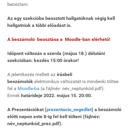
beosztani.
Az egy szekcióba beosztott hallgatóknak végig kell
hallgatniuk a többi előadást is.
A beszámoló beosztása a Moodle-ban elérhető!
Időpont változás a szerda (május 18.) délutáni
szekcióban: kezdés 15:00 órakor!
A jelentkezés mellett az
írásbeli
beszámolók
elektronikus változatát is mindenki töltse
fel a
Moodle-ba
(a fájlnév: név_neptunkód.pdf).
Ennek
határideje 2022. május 15. 20:00.
A Prezentációkat (
prezentacio_segedlet
) a beszámoló
előtti napon este 8-ig fel kell tölteni (fájlnév:
név_neptunkód_prez.pdf).