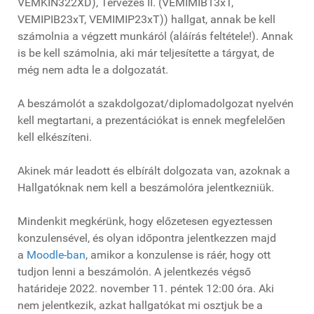
VEMKIN322XD), Tervezés II. (VEMIMIB13xT,
VEMIPIB23xT, VEMIMIP23xT)) hallgat, annak be kell
számolnia a végzett munkáról (aláírás feltétele!). Annak
is be kell számolnia, aki már teljesítette a tárgyat, de
még nem adta le a dolgozatát.
A beszámolót a szakdolgozat/diplomadolgozat nyelvén
kell megtartani, a prezentációkat is ennek megfelelően
kell elkészíteni.
Akinek már leadott és elbírált dolgozata van, azoknak a
Hallgatóknak nem kell a beszámolóra jelentkezniük.
Mindenkit megkérünk, hogy előzetesen egyeztessen
konzulensével, és olyan időpontra jelentkezzen majd
a
Moodle-ban
, amikor a konzulense is ráér, hogy ott
tudjon lenni a beszámolón. A jelentkezés végső
határideje 2022. november 11. péntek 12:00 óra. Aki
nem jelentkezik, azkat hallgatókat mi osztjuk be a