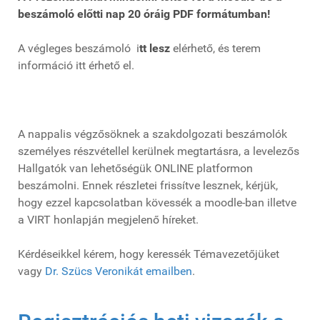
beszámoló előtti nap 20 óráig PDF formátumban!
A végleges beszámoló i
tt lesz
elérhető, és terem
információ itt érhető el.
A nappalis végzősöknek a szakdolgozati beszámolók
személyes részvétellel kerülnek megtartásra, a levelezős
Hallgatók van lehetőségük ONLINE platformon
beszámolni. Ennek részletei frissítve lesznek, kérjük,
hogy ezzel kapcsolatban kövessék a moodle-ban illetve
a VIRT honlapján megjelenő híreket.
Kérdéseikkel kérem, hogy keressék Témavezetőjüket
vagy
Dr. Szücs Veronikát emailben
.