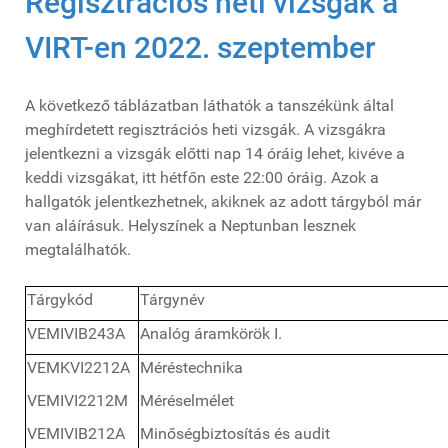
Regisztrációs heti vizsgák a
VIRT-en 2022. szeptember
A következő táblázatban láthatók a tanszékünk által
meghírdetett regisztrációs heti vizsgák. A vizsgákra
jelentkezni a vizsgák előtti nap 14 óráig lehet, kivéve a
keddi vizsgákat, itt hétfőn este 22:00 óráig. Azok a
hallgatók jelentkezhetnek, akiknek az adott tárgyból már
van aláírásuk. Helyszínek a Neptunban lesznek
megtalálhatók.
Tárgykód
Tárgynév
VEMIVIB243A
Analóg áramkörök I.
VEMKVI2212A
Méréstechnika
VEMIVI2212M
Méréselmélet
VEMIVIB212A
Minőségbiztosítás és audit