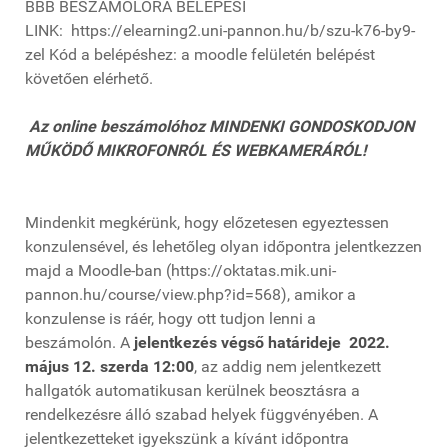
BBB BESZÁMOLÓRA BELÉPÉSI
LINK: https://elearning2.uni-pannon.hu/b/szu-k76-by9-
zel Kód a belépéshez: a moodle felületén belépést
követően elérhető.
Az online beszámolóhoz MINDENKI GONDOSKODJON
MŰKÖDŐ MIKROFONRÓL ÉS WEBKAMERÁRÓL!
Mindenkit megkérünk, hogy előzetesen egyeztessen
konzulensével, és lehetőleg olyan időpontra jelentkezzen
majd a Moodle-ban (https://oktatas.mik.uni-
pannon.hu/course/view.php?id=568), amikor a
konzulense is ráér, hogy ott tudjon lenni a
beszámolón. A
jelentkezés végső határideje 2022.
május 12. szerda 12:00
, az addig nem jelentkezett
hallgatók automatikusan kerülnek beosztásra a
rendelkezésre álló szabad helyek függvényében. A
jelentkezetteket igyekszünk a kívánt időpontra