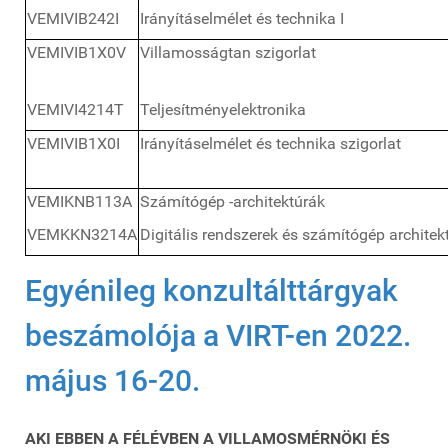
VEMIVIB242I
Irányításelmélet és technika I
VEMIVIB1X0V
Villamosságtan szigorlat
VEMIVI4214T
Teljesítményelektronika
VEMIVIB1X0I
Irányításelmélet és technika szigorlat
VEMIKNB113A
Számítógép -architektúrák
VEMKKN3214A
Digitális rendszerek és számítógép architek
Egyénileg konzultálttárgyak
beszámolója a VIRT-en 2022.
május 16-20.
AKI EBBEN A FÉLÉVBEN A VILLAMOSMÉRNÖKI ÉS