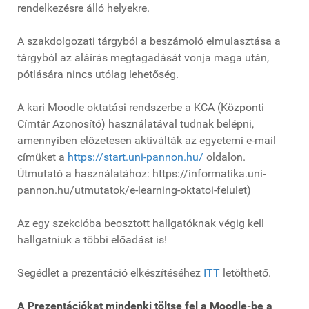
rendelkezésre álló helyekre.
A szakdolgozati tárgyból a beszámoló elmulasztása a
tárgyból az aláírás megtagadását vonja maga után,
pótlására nincs utólag lehetőség.
A kari Moodle oktatási rendszerbe a KCA (Központi
Címtár Azonosító) használatával tudnak belépni,
amennyiben előzetesen aktiválták az egyetemi e-mail
címüket a
https://start.uni-pannon.hu/
oldalon.
Útmutató a használatához: https://informatika.uni-
pannon.hu/utmutatok/e-learning-oktatoi-felulet)
Az egy szekcióba beosztott hallgatóknak végig kell
hallgatniuk a többi előadást is!
Segédlet a prezentáció elkészítéséhez
ITT
letölthető.
A Prezentációkat mindenki töltse fel a Moodle-be a