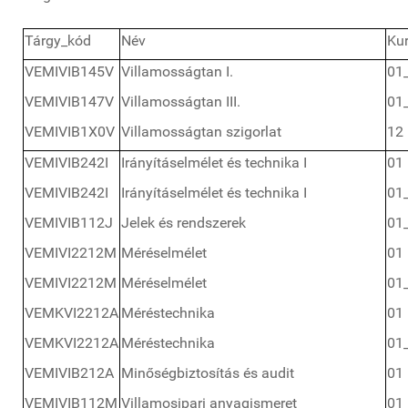
Tárgy_kód
Név
Ku
VEMIVIB145V
Villamosságtan I.
01
VEMIVIB147V
Villamosságtan III.
01
VEMIVIB1X0V
Villamosságtan szigorlat
12
VEMIVIB242I
Irányításelmélet és technika I
01
VEMIVIB242I
Irányításelmélet és technika I
01
VEMIVIB112J
Jelek és rendszerek
01
VEMIVI2212M
Méréselmélet
01
VEMIVI2212M
Méréselmélet
01
VEMKVI2212A
Méréstechnika
01
VEMKVI2212A
Méréstechnika
01
VEMIVIB212A
Minőségbiztosítás és audit
01
VEMIVIB112M
Villamosipari anyagismeret
01