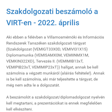
Szakdolgozati beszámoló a
VIRT-en - 2022. április
Aki ebben a félévben a Villamosmérnöki és Információs
Rendszerek Tanszéken szakdolgozati tárgyat
(Szakdolgozat (VEMIGT33X0D, VEMIVI31X15)
Diplomamunka (VEMISAMX0M, VEMIINMX1M,
VEMKIN322XD), Tervezés II. (VEMIMIB13xT,
VEMIPIB23xT, VEMIMIP23xT)) hallgat, annak be kell
számolnia a végzett munkáról (aláírás feltétele!). Annak
is be kell számolnia, aki már teljesítette a tárgyat, de
még nem adta le a dolgozatát.
A beszámolót a szakdolgozat/diplomadolgozat nyelvén
kell megtartani, a prezentációkat is ennek megfelelően
kell elkészíteni.