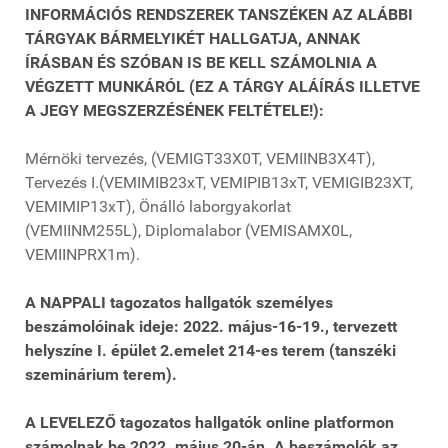
INFORMÁCIÓS RENDSZEREK TANSZÉKEN AZ ALÁBBI
TÁRGYAK BÁRMELYIKÉT HALLGATJA, ANNAK
ÍRÁSBAN ÉS SZÓBAN IS BE KELL SZÁMOLNIA A
VÉGZETT MUNKÁRÓL (EZ A TÁRGY ALÁÍRÁS ILLETVE
A JEGY MEGSZERZÉSÉNEK FELTÉTELE!):
Mérnöki tervezés, (VEMIGT33X0T, VEMIINB3X4T),
Tervezés I.(VEMIMIB23xT, VEMIPIB13xT, VEMIGIB23XT,
VEMIMIP13xT), Önálló laborgyakorlat
(VEMIINM255L), Diplomalabor (VEMISAMX0L,
VEMIINPRX1m).
A NAPPALI tagozatos hallgatók személyes
beszámolóinak ideje: 2022. május-16-19., tervezett
helyszíne I. épület 2.emelet 214-es terem (tanszéki
szeminárium terem).
A LEVELEZŐ tagozatos hallgatók online platformon
számolnak be 2022. május 20-án.
A beszámolók az