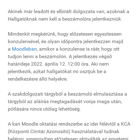
Akinek már leadott és elbírált dolgozata van, azoknak a
Hallgatóknak nem kell a beszámolóra jelentkezniük.
Mindenkit megkérünk, hogy előzetesen egyeztessen
konzulensével, és olyan időpontra jelentkezzen majd
a
Moodleban
, amikor a konzulense is ráér, hogy ott
tudjon lenni a beszámolón. A jelentkezés végső
határideje 2022. április 12. 12:00 óra. Aki nem
jelentkezik, azkat hallgatókat mi osztjuk be a
rendelkezésre álló helyekre.
A szakdolgozati tárgyból a beszámoló elmulasztása a
tárgyból az aláírás megtagadását vonja maga után,
pótlására nincs utólag lehetőség.
A kari Moodle oktatási rendszerbe az idei félévtől a KCA
(Központi Címtár Azonosító) használatával tudnak
belépni, amennyiben előzetesen aktiválták az egyetemi