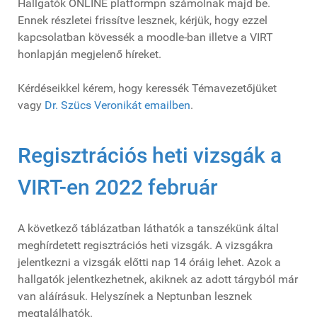
Hallgatók ONLINE platformpn számolnak majd be.
Ennek részletei frissítve lesznek, kérjük, hogy ezzel
kapcsolatban kövessék a moodle-ban illetve a VIRT
honlapján megjelenő híreket.
Kérdéseikkel kérem, hogy keressék Témavezetőjüket
vagy
Dr. Szücs Veronikát emailben
.
Regisztrációs heti vizsgák a
VIRT-en 2022 február
A következő táblázatban láthatók a tanszékünk által
meghírdetett regisztrációs heti vizsgák. A vizsgákra
jelentkezni a vizsgák előtti nap 14 óráig lehet. Azok a
hallgatók jelentkezhetnek, akiknek az adott tárgyból már
van aláírásuk. Helyszínek a Neptunban lesznek
megtalálhatók.