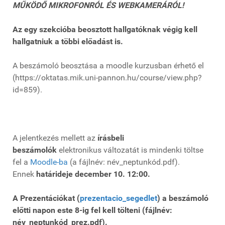
MŰKÖDŐ MIKROFONRÓL ÉS WEBKAMERÁRÓL!
Az egy szekcióba beosztott hallgatóknak végig kell
hallgatniuk a többi előadást is.
A beszámoló beosztása a moodle kurzusban érhető el
(https://oktatas.mik.uni-pannon.hu/course/view.php?
id=859).
A jelentkezés mellett az
írásbeli
beszámolók
elektronikus változatát is mindenki töltse
fel a
Moodle-ba
(a fájlnév: név_neptunkód.pdf).
Ennek
határideje december 10. 12:00.
A Prezentációkat (
prezentacio_segedlet
) a beszámoló
előtti napon este 8-ig fel kell tölteni (fájlnév:
név_neptunkód_prez.pdf).