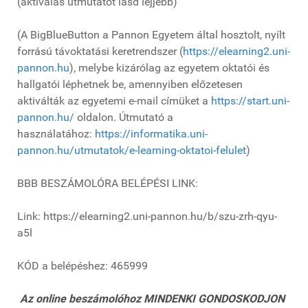
(aktiválás útmutatót lásd lejjebb)
(A BigBlueButton a Pannon Egyetem által hosztolt, nyílt
forrású távoktatási keretrendszer (
https://elearning2.uni-
pannon.hu
), melybe kizárólag az egyetem oktatói és
hallgatói léphetnek be, amennyiben előzetesen
aktiválták az egyetemi e-mail címüket a
https://start.uni-
pannon.hu/
oldalon. Útmutató a
használatához:
https://informatika.uni-
pannon.hu/utmutatok/e-learning-oktatoi-felulet
)
BBB BESZÁMOLÓRA BELÉPÉSI LINK:
Link: https://elearning2.uni-pannon.hu/b/szu-zrh-qyu-
a5l
KÓD a belépéshez: 465999
Az online beszámolóhoz MINDENKI GONDOSKODJON