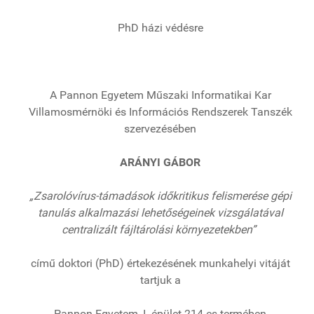
PhD házi védésre
A Pannon Egyetem Műszaki Informatikai Kar
Villamosmérnöki és Információs Rendszerek Tanszék
szervezésében
ARÁNYI GÁBOR
„Zsarolóvírus-támadások időkritikus felismerése gépi
tanulás alkalmazási lehetőségeinek vizsgálatával
centralizált fájltárolási környezetekben”
című doktori (PhD) értekezésének munkahelyi vitáját
tartjuk a
Pannon Egyetem, I. épület 214-es termében