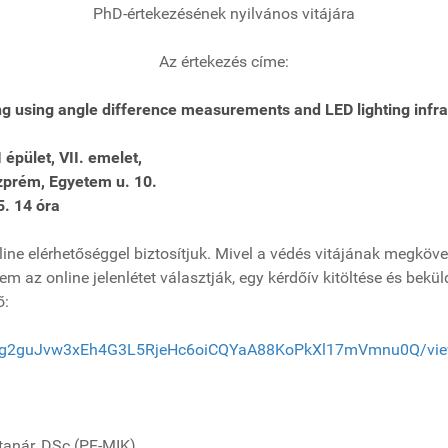
PhD-értekezésének nyilvános vitájára
Az értekezés címe:
ing using angle difference measurements and LED lighting infra
épület, VII. emelet,
yetem u. 10.
. 14 óra
e elérhetőséggel biztosítjuk. Mivel a védés vitájának megkövetel
 az online jelenlétet választják, egy kérdőív kitöltése és bekül
ő:
SdZg2guJvw3xEh4G3L5RjeHc6oiCQYaA88KoPkXl17mVmnu0Q/vi
ár, DSc (PE-MIK)