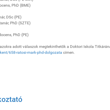
cens, PhD (BME)
 DSc (PE)
nár, PhD (SZTE)
s, PhD (PE)
z azokra adott válaszok megtekinthetők a Doktori Iskola Titkárán
kent/658-ratosi-mark-phd-dolgozata
címen.
tus 15.
koztató