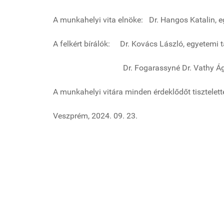
A munkahelyi vita elnöke:
Dr. Hangos Katalin, e
A felkért bírálók: D
r. Kovács László, egyetemi 
Dr. Fogarassyné Dr. Vathy Ágnes, hab
A munkahelyi vitára minden érdeklődőt tisztelet
Veszprém, 2024. 09. 23.
Dr. Fodor At