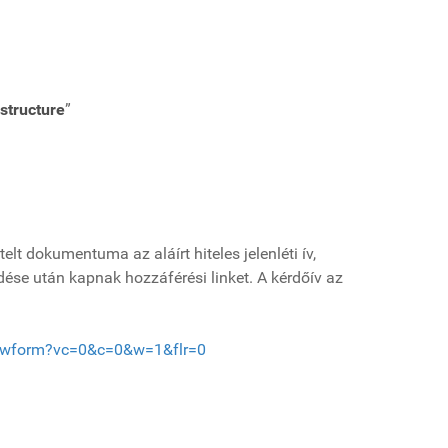
structure
”
t dokumentuma az aláírt hiteles jelenléti ív,
dése után kapnak hozzáférési linket. A kérdőív az
ewform?vc=0&c=0&w=1&flr=0