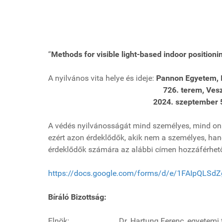
“
Methods for visible light-based indoor position
A nyilvános vita helye és ideje:
Pannon Egyetem, I 
726. terem, Veszprém, Eg
2024. szeptember 5
A védés nyilvánosságát mind személyes, mind onlin
ezért azon érdeklődők, akik nem a személyes, hanem
érdeklődők számára az alábbi címen hozzáférhet
https://docs.google.com/forms/d/e/1FAIpQL
Bíráló Bizottság:
Elnök: Dr. Hartung Ferenc, egyetemi tan