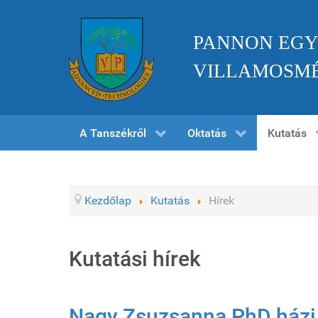
PANNON EGY
VILLAMOSMÉ
A Tanszékről
Oktatás
Kutatás
Kezdőlap
Kutatás
Hírek
Kutatási hírek
Nagy Zsuzsanna PhD házi