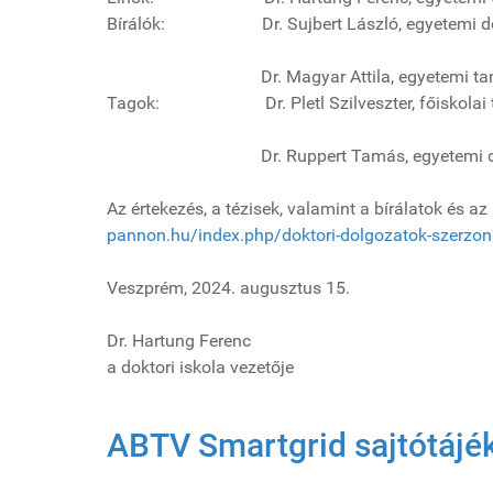
Bírálók: Dr. Sujbert László, egyetemi do
Dr. Magyar Attila, egyetemi tanár,
Tagok: Dr. Pletl Szilveszter, főiskolai ta
Dr. Ruppert Tamás, egyetemi docen
Az értekezés, a tézisek, valamint a bírálatok és a
pannon.hu/index.php/doktori-dolgozatok-szerzon
Veszprém, 2024. augusz
Dr. Hartung Ferenc
a doktori iskola vezetője
ABTV Smartgrid sajtótájé