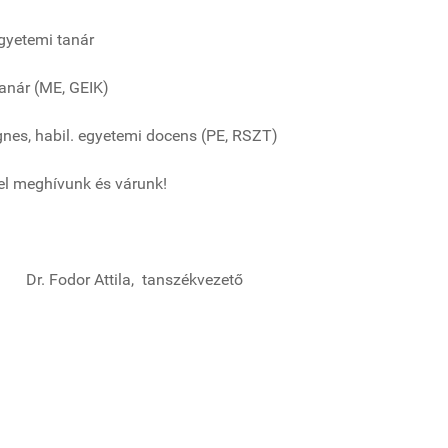
gyetemi tanár
tanár (ME, GEIK)
il. egyetemi docens (PE, RSZT)
tel meghívunk és várunk!
tila,
tanszékvezető