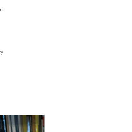
rt
ry