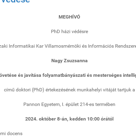
MEGHÍVÓ
PhD házi védésre
ki Informatikai Kar Villamosmérnöki és Információs Rendszer
Nagy Zsuzsanna
övetése és javítása folyamatbányászati és mesterséges intell
című doktori (PhD) értekezésének munkahelyi vitáját tartjuk a
Pannon Egyetem, I. épület 214-es termében
2024. október 8-án, kedden 10:00 órától
emi docens