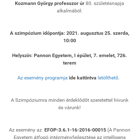
Kozmann György professzor úr
80. születésnapja
alkalmából.
A szimpózium időpontja: 2021. augusztus 25. szerda,
10:00
Helyszín: Pannon Egyetem, I épület, 7. emelet, 726.
terem
Az esemény programja
ide kattintva
letölthető.
A Szimpóziumra minden érdeklődőt szeretettel hívunk
és várunk!
Az esemény az
EFOP-3.6.1-16-2016-00015
(A Pannon
Egyetem átfogó intézményfejlesztése az intelligens