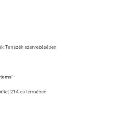
ek Tanszék szervezésében
stems”
pület 214-es termében