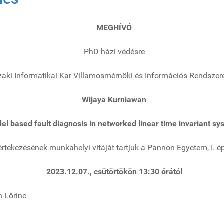
MEGHÍVÓ
PhD házi védésre
ki Informatikai Kar Villamosmérnöki és Információs Rendszer
Wijaya Kurniawan
el based fault diagnosis in networked linear time invariant sy
értekezésének munkahelyi vitáját tartjuk a Pannon Egyetem, I. é
2023.12.07., csütörtökön 13:30 órától
 Lőrinc