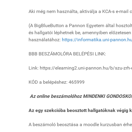
Aki még nem használta, aktiválja a KCA-s e-mail c
(A BigBlueButton a Pannon Egyetem által hosztolt, 
és hallgatói léphetnek be, amennyiben előzetesen
használatához:
https://informatika.uni-pannon.hu
BBB BESZÁMOLÓRA BELÉPÉSI LINK:
Link: https://elearning2.uni-pannon.hu/b/szu-zrh-
KÓD a belépéshez: 465999
Az online beszámolóhoz MINDENKI GONDOS
Az egy szekcióba beosztott hallgatóknak végig kel
A beszámoló beosztása a moodle kurzusban érhető