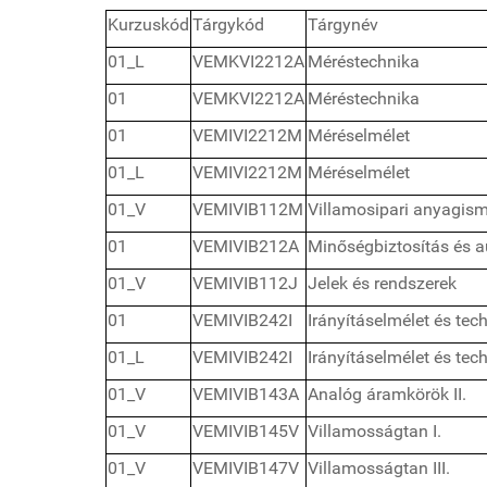
Kurzuskód
Tárgykód
Tárgynév
01_L
VEMKVI2212A
Méréstechnika
01
VEMKVI2212A
Méréstechnika
01
VEMIVI2212M
Méréselmélet
01_L
VEMIVI2212M
Méréselmélet
01_V
VEMIVIB112M
Villamosipari anyagis
01
VEMIVIB212A
Minőségbiztosítás és a
01_V
VEMIVIB112J
Jelek és rendszerek
01
VEMIVIB242I
Irányításelmélet és tech
01_L
VEMIVIB242I
Irányításelmélet és tech
01_V
VEMIVIB143A
Analóg áramkörök II.
01_V
VEMIVIB145V
Villamosságtan I.
01_V
VEMIVIB147V
Villamosságtan III.