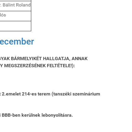
r. Bálint Roland
lós
 december
GYAK BÁRMELYIKÉT HALLGATJA, ANNAK
GY MEGSZERZÉSÉNEK FELTÉTELE!):
et 2.emelet 214-es terem (tanszéki szeminárium
BBB-ben kerülnek lebonyolításra.