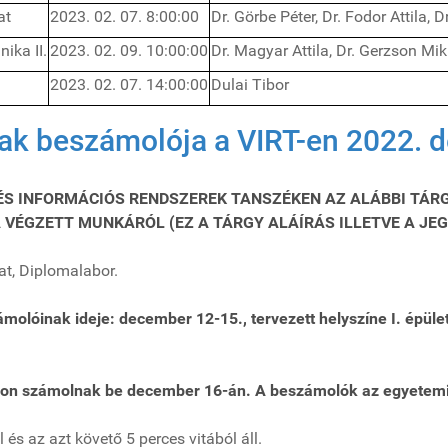
at
2023. 02. 07. 8:00:00
Dr. Görbe Péter, Dr. Fodor Attila, D
nika II.
2023. 02. 09. 10:00:00
Dr. Magyar Attila, Dr. Gerzson Mik
2023. 02. 07. 14:00:00
Dulai Tibor
gyak beszámolója a VIRT-en 2022.
 ÉS INFORMÁCIÓS RENDSZEREK TANSZÉKEN AZ ALÁBBI TÁR
A VÉGZETT MUNKÁRÓL (EZ A TÁRGY ALÁÍRÁS ILLETVE A JE
at, Diplomalabor.
olóinak ideje: december 12-15., tervezett helyszíne I. épül
rmon számolnak be december 16-án.
A beszámolók az egyetemi 
és az azt követő 5 perces vitából áll.