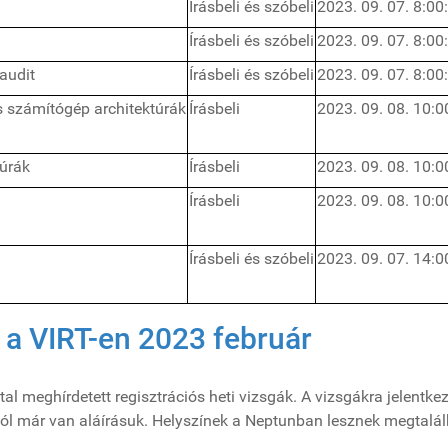
Írásbeli és szóbeli
2023. 09. 07. 8:00
Írásbeli és szóbeli
2023. 09. 07. 8:00
audit
Írásbeli és szóbeli
2023. 09. 07. 8:00
és számítógép architektúrák
Írásbeli
2023. 09. 08. 10:0
túrák
Írásbeli
2023. 09. 08. 10:0
Írásbeli
2023. 09. 08. 10:0
Írásbeli és szóbeli
2023. 09. 07. 14:0
k a VIRT-en 2023 február
l meghírdetett regisztrációs heti vizsgák. A vizsgákra jelentkezn
yból már van aláírásuk. Helyszínek a Neptunban lesznek megtalál