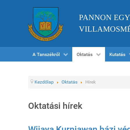
PANNON EGY
VILLAMOSMÉ
A Tanszékről
Oktatás
Kutatás
Kezdőlap
Oktatás
Hírek
Oktatási hírek
Wijaya Kurniawan házi vé