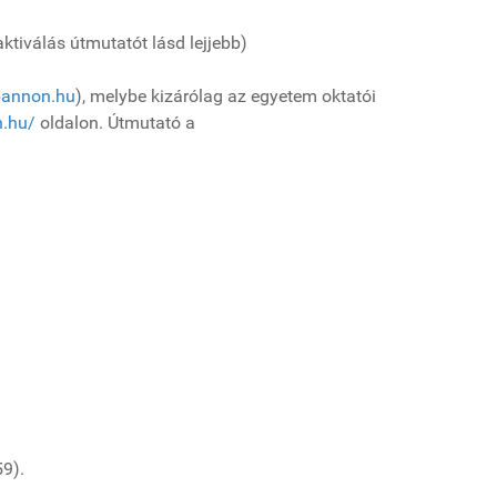
ktiválás útmutatót lásd lejjebb)
-pannon.hu
), melybe kizárólag az egyetem oktatói
n.hu/
oldalon. Útmutató a
9).