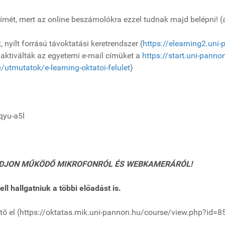
ímét, mert az online beszámolókra ezzel tudnak majd belépni! (a
nyílt forrású távoktatási keretrendszer (
https://elearning2.uni
 aktiválták az egyetemi e-mail címüket a
https://start.uni-panno
/utmutatok/e-learning-oktatoi-felulet
)
qyu-a5l
KODJON MŰKÖDŐ MIKROFONRÓL ÉS WEBKAMERÁRÓL!
l hallgatniuk a többi előadást is.
 el (https://oktatas.mik.uni-pannon.hu/course/view.php?id=85