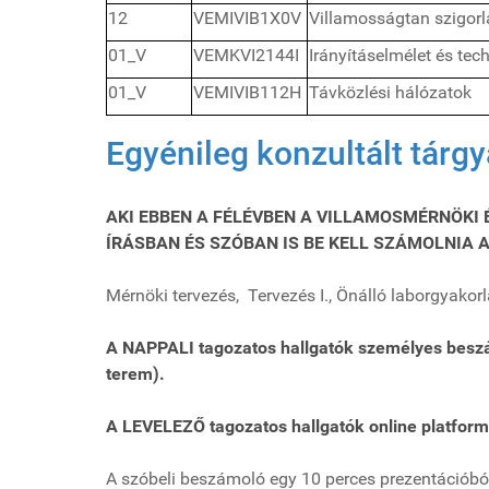
12
VEMIVIB1X0V
Villamosságtan szigorl
01_V
VEMKVI2144I
Irányításelmélet és tech
01_V
VEMIVIB112H
Távközlési hálózatok
Egyénileg konzultált tár
AKI EBBEN A FÉLÉVBEN A VILLAMOSMÉRNÖKI
ÍRÁSBAN ÉS SZÓBAN IS BE KELL SZÁMOLNIA 
Mérnöki tervezés, Tervezés I., Önálló laborgyakorl
A NAPPALI tagozatos hallgatók személyes beszám
terem).
A LEVELEZŐ tagozatos hallgatók online platfo
A szóbeli beszámoló egy 10 perces prezentációból 