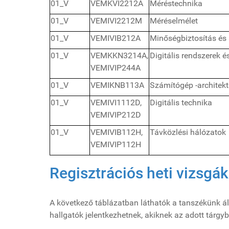
01_V
VEMKVI2212A
Méréstechnika
01_V
VEMIVI2212M
Méréselmélet
01_V
VEMIVIB212A
Minőségbiztosítás és 
01_V
VEMKKN3214A,
Digitális rendszerek 
VEMIVIP244A
01_V
VEMIKNB113A
Számítógép -architek
01_V
VEMIVI1112D,
Digitális technika
VEMIVIP212D
01_V
VEMIVIB112H,
Távközlési hálózatok
VEMIVIP112H
Regisztrációs heti vizsgá
A következő táblázatban láthatók a tanszékünk álta
hallgatók jelentkezhetnek, akiknek az adott tárg