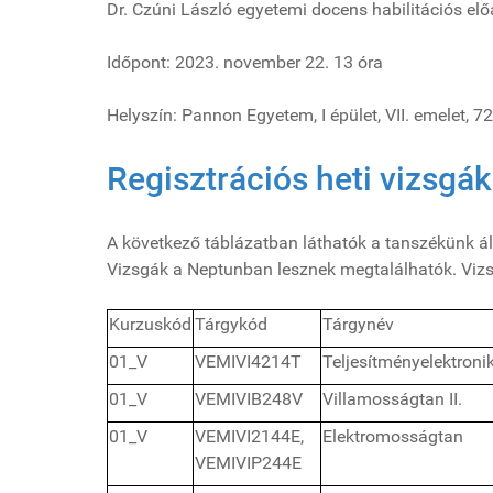
Dr. Czúni László egyetemi docens habilitációs e
Időpont: 2023. november 22. 13 óra
Helyszín: Pannon Egyetem, I épület, VII. emelet, 7
Regisztrációs heti vizsgá
A következő táblázatban láthatók a tanszékünk ált
Vizsgák a Neptunban lesznek megtalálhatók. Vizsg
Kurzuskód
Tárgykód
Tárgynév
01_V
VEMIVI4214T
Teljesítményelektroni
01_V
VEMIVIB248V
Villamosságtan II.
01_V
VEMIVI2144E,
Elektromosságtan
VEMIVIP244E