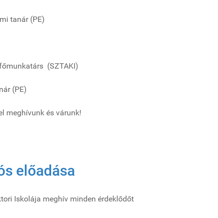
tanár (PE)
 főmunkatárs (SZTAKI)
nár (PE)
tel meghívunk és várunk!
iós előadása
ori Iskolája meghív minden érdeklődőt