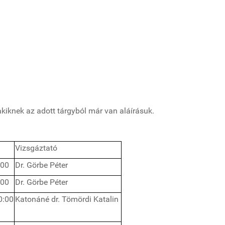
akiknek az adott tárgyból már van aláírásuk.
Vizsgáztató
:00
Dr. Görbe Péter
:00
Dr. Görbe Péter
0:00
Katonáné dr. Tömördi Katalin