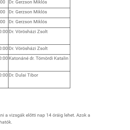
:00
Dr. Gerzson Miklós
:00
Dr. Gerzson Miklós
:00
Dr. Gerzson Miklós
0:00
Dr. Vörösházi Zsolt
0:00
Dr. Vörösházi Zsolt
0:00
Katonáné dr. Tömördi Katalin
0:00
Dr. Dulai Tibor
i a vizsgák előtti nap 14 óráig lehet. Azok a
hatók.