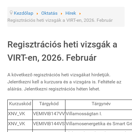
Kezdőlap
Oktatás
Hírek
Regisztrációs heti vizsgák a VIRT-en, 2026. Február
Regisztrációs heti vizsgák a
VIRT-en, 2026. Február
A következő regisztrációs heti vizsgákat hirdetjük.
Jelentkezni kell a kurzusra és a vizsgára is. Feltétele az
aláírás. Jelentkezni regisztrációs héten lehet.
Kurzuskód
Tárgykód
Tárgynév
XNV_VK
VEMIVIB147VV
Villamosságtan I.
XNV_VK
VEMIVIB144VS
Villamosenergetika és Smart Gr