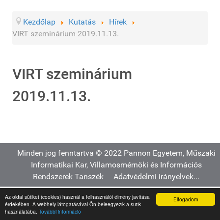
Kezdőlap
Kutatás
Hírek
VIRT szeminárium 2019.11.13.
VIRT szeminárium
2019.11.13.
Minden jog fenntartva © 2022 Pannon Egyetem, Műszaki
Informatikai Kar, Villamosmérnöki és Információs
Rendszerek Tanszék
Adatvédelmi irányelvek...
Az oldal sütiket (cookies) használ a felhasználói élmény javítása
Elfogadom
érdekében. A webhely látogatásával Ön beleegyezik a sütik
használatába.
További információ