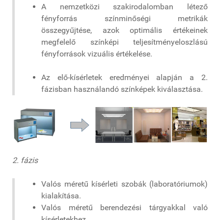
A nemzetközi szakirodalomban létező
fényforrás színminőségi metrikák
összegyűjtése, azok optimális értékeinek
megfelelő színképi teljesítményeloszlású
fényforrások vizuális értékelése.
Az elő-kísérletek eredményei alapján a 2.
fázisban használandó színképek kiválasztása.
2. fázis
Valós méretű kísérleti szobák (laboratóriumok)
kialakítása.
Valós méretű berendezési tárgyakkal való
kísérletekhez.