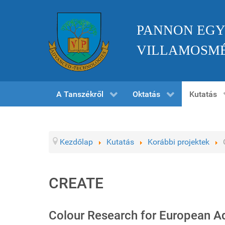
PANNON EGY
VILLAMOSMÉ
A Tanszékről
Oktatás
Kutatás
Kezdőlap
Kutatás
Korábbi projektek
CREATE
Colour Research for European 