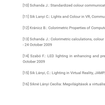
[10] Schanda J.: Standardized colour communica
[11] Sik Lanyi C.: Lights and Colour in VR, Comm
[12] Kránicz B.: Colorimetric Properties of Comp
[13] Schanda J.: Colorimetric calculations, colour
- 24 October 2009
[14] Szabó F.: LED lighting in enhancing and pre
October 2009
[15] Sik Lányi, C.: Lighting in Virtual Reality, JA
[16] Sikné Lányi Cecília: Megvilágítások a virtu