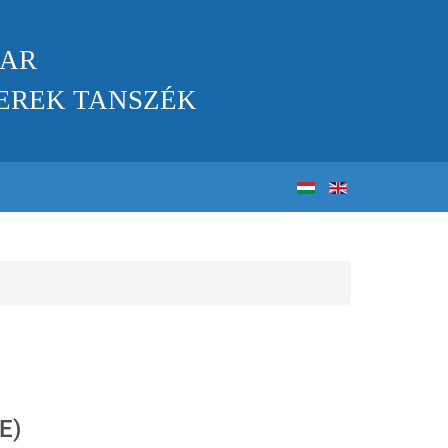
KAR
EREK TANSZÉK
E)