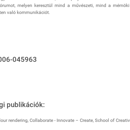
rumot, melyen keresztül mind a művészeti, mind a mérnöki t
leten való kommunikációt.
2006-045963
gi publikációk:
olour rendering, Collaborate - Innovate – Create, School of Creat