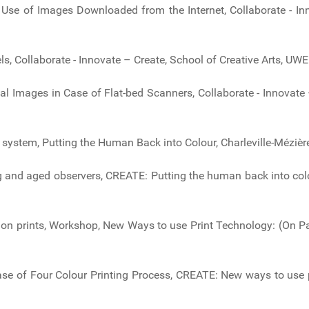
– Use of Images Downloaded from the Internet, Collaborate - In
, Collaborate - Innovate – Create, School of Creative Arts, UW
ital Images in Case of Flat-bed Scanners, Collaborate - Innovate 
IE system, Putting the Human Back into Colour, Charleville-Méziè
 and aged observers, CREATE: Putting the human back into colou
g on prints, Workshop, New Ways to use Print Technology: (On Pap
n case of Four Colour Printing Process, CREATE: New ways to use