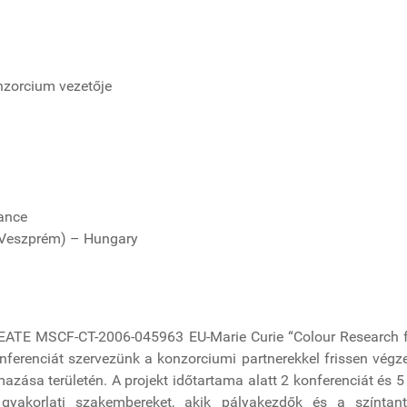
zorcium vezetője
d
ance
f Veszprém) – Hungary
CREATE MSCF-CT-2006-045963 EU-Marie Curie “Colour Researc
onferenciát szervezünk a konzorciumi partnerekkel frissen végz
mazása területén. A projekt időtartama alatt 2 konferenciát és 
, gyakorlati szakembereket, akik pályakezdők és a színtan