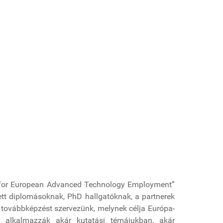
h for European Advanced Technology Employment”
ett diplomásoknak, PhD hallgatóknak, a partnerek
5 továbbképzést szervezünk, melynek célja Európa-
t alkalmazzák akár kutatási témájukban, akár