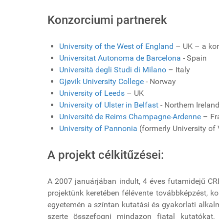
Konzorciumi partnerek
University of the West of England
– UK – a kon
Universitat Autonoma de Barcelona
- Spain
Università degli Studi di Milano
– Italy
Gjøvik University College
- Norway
University of Leeds
– UK
University of Ulster in Belfast
- Northern Irelan
Université de Reims Champagne-Ardenne
– Fr
University of Pannonia
(formerly University o
A projekt célkitűzései:
A 2007 januárjában indult, 4 éves futamidejű 
projektünk keretében félévente továbbképzést, k
egyetemén a színtan kutatási és gyakorlati alkal
szerte összefogni mindazon fiatal kutatókat