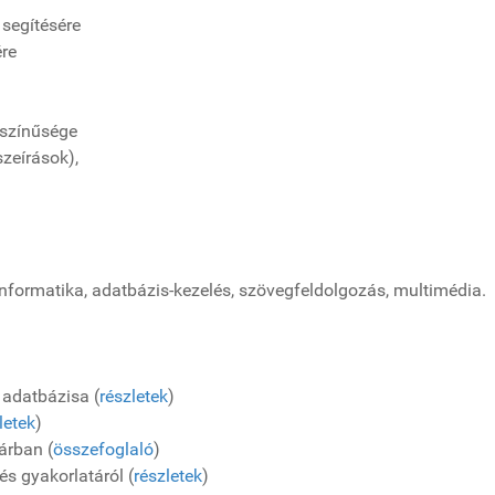
 segítésére
ére
kszínűsége
szeírások),
érinformatika, adatbázis-kezelés, szövegfeldolgozás, multimédia.
 adatbázisa (
részletek
)
letek
)
árban (
összefoglaló
)
s gyakorlatáról (
részletek
)