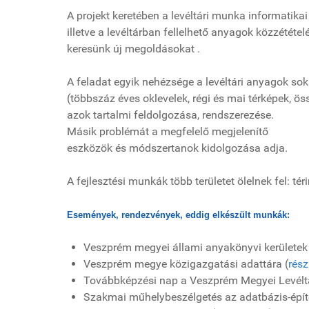
A projekt keretében a levéltári munka informatikai
illetve a levéltárban fellelhető anyagok közzététel
keresünk új megoldásokat .
A feladat egyik nehézsége a levéltári anyagok so
(többszáz éves oklevelek, régi és mai térképek, ös
azok tartalmi feldolgozása, rendszerezése.
Másik problémát a megfelelő megjelenítő
eszközök és módszertanok kidolgozása adja.
A fejlesztési munkák több területet ölelnek fel: t
Események, rendezvények, eddig elkészült munkák:
Veszprém megyei állami anyakönyvi kerületek
Veszprém megye közigazgatási adattára (
rész
Továbbképzési nap a Veszprém Megyei Levélt
Szakmai műhelybeszélgetés az adatbázis-építé