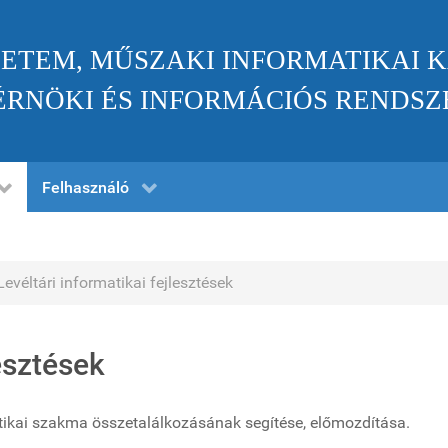
ETEM, MŰSZAKI INFORMATIKAI 
RNÖKI ÉS INFORMÁCIÓS RENDSZ
Felhasználó
Levéltári informatikai fejlesztések
lesztések
matikai szakma összetalálkozásának segítése, előmozdítása.