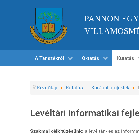
PANNON EGY
VILLAMOSMÉ
A Tanszékről
Oktatás
Kutatás
Kezdőlap
Kutatás
Korábbi projektek
Levéltári informatikai fej
Szakmai célkitűzésünk:
a levéltári- és az infor