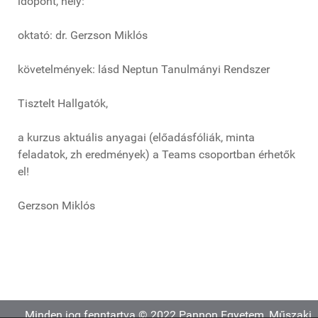
időpont, hely:
oktató: dr. Gerzson Miklós
követelmények: lásd Neptun Tanulmányi Rendszer
Tisztelt Hallgatók,
a kurzus aktuális anyagai (előadásfóliák, minta
feladatok, zh eredmények) a Teams csoportban érhetők
el!
Gerzson Miklós
Minden jog fenntartva © 2022 Pannon Egyetem, Műszaki