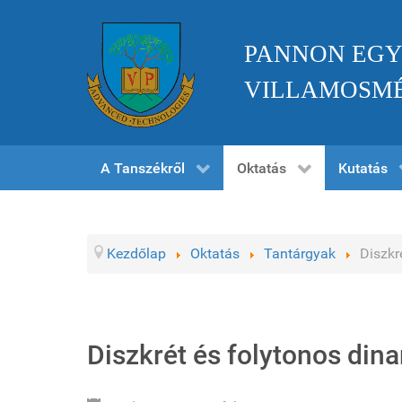
PANNON EGY
VILLAMOSMÉ
A Tanszékről
Oktatás
Kutatás
Kezdőlap
Oktatás
Tantárgyak
Diszkr
Diszkrét és folytonos di