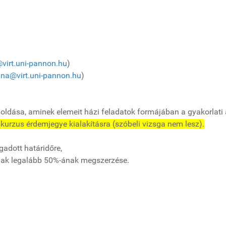
@virt.uni-pannon.hu
)
na@virt.uni-pannon.hu
)
megoldása, aminek elemeit házi feladatok formájában a gyakorl
kurzus érdemjegye kialakításra (szóbeli vizsga nem lesz).
adott határidőre,
mának legalább 50%-ának megszerzése.