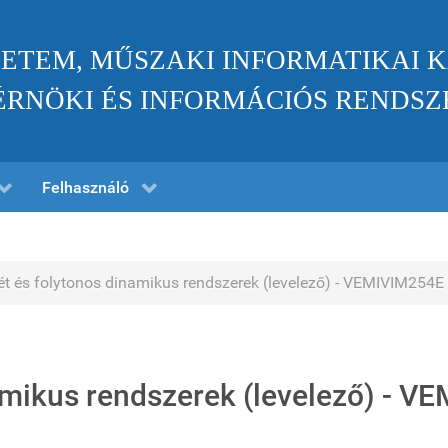
ETEM, MŰSZAKI INFORMATIKAI 
RNÖKI ÉS INFORMÁCIÓS RENDSZ
Felhasználó
ét és folytonos dinamikus rendszerek (levelező) - VEMIVIM254E
namikus rendszerek (levelező) - 