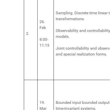
Sampling. Discrete time linear 
transformations.
26.
Feb
Observability and controllabilit
2.
models.
8:00-
11:15
Joint controllability and observ
and special realization forms.
19.
Bounded input bounded output (
Mar
time-invariant systems.