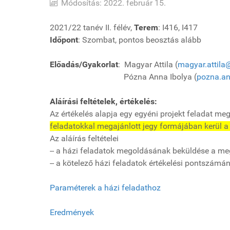
Módosítás: 2022. február 15.
2021/22 tanév II. félév,
Terem
: I416, I417
Időpont
: Szombat, pontos beosztás alább
Előadás/Gyakorlat
: Magyar Attila (
magyar.attila
Pózna Anna Ibolya (
pozna.an
Aláírási feltételek, értékelés:
Az értékelés alapja egy egyéni projekt feladat 
feladatokkal megajánlott jegy formájában kerül a 
Az aláírás feltételei
-- a házi feladatok megoldásának beküldése a meg
-- a kötelező házi feladatok értékelési pontszá
Paraméterek a házi feladathoz
Eredmények