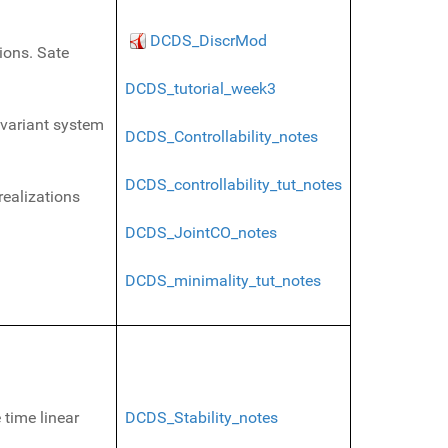
DCDS_DiscrMod
ions. Sate
DCDS_tutorial_week3
invariant system
DCDS_Controllability_notes
DCDS_controllability_tut_notes
realizations
DCDS_JointCO_notes
DCDS_minimality_tut_notes
time linear
DCDS_Stability_notes