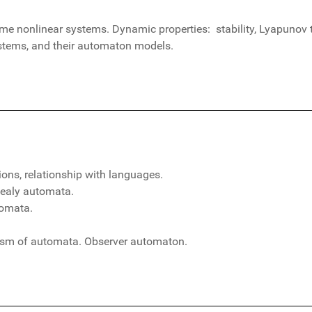
ime nonlinear systems. Dynamic properties: stability, Lyapunov
ystems, and their automaton models.
ions, relationship with languages.
ealy automata.
tomata.
ism of automata. Observer automaton.