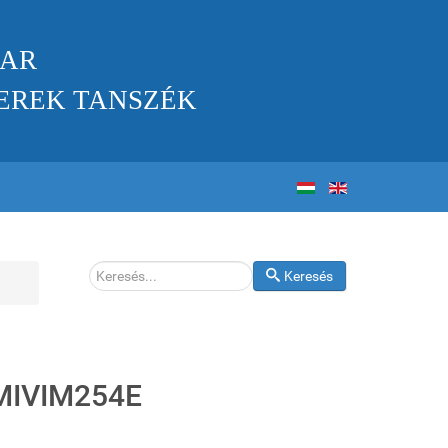
KAR
EREK TANSZÉK
Keresés
Keresés
VEMIVIM254E