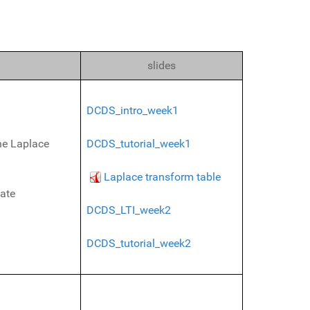
slides
DCDS_intro_week1
he Laplace
DCDS_tutorial_week1
Laplace transform table
tate
DCDS_LTI_week2
DCDS_tutorial_week2